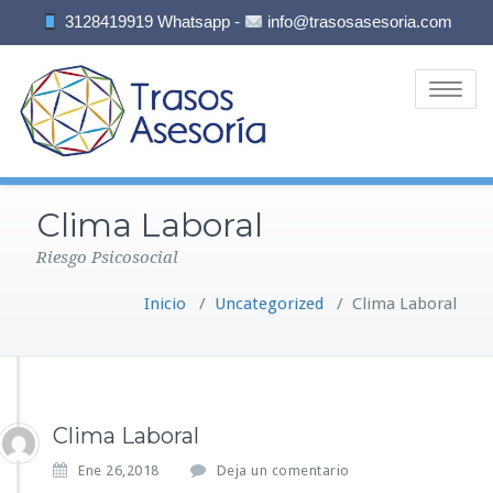
3128419919 Whatsapp -
info@trasosasesoria.com
Toggle
navigatio
Clima Laboral
Riesgo Psicosocial
Inicio
/
Uncategorized
/
Clima Laboral
Clima Laboral
Ene 26,2018
Deja un comentario